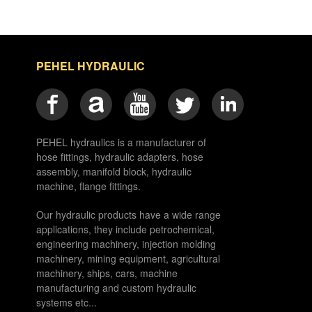
PEHEL HYDRAULIC
PEHEL hydraulics is a manufacturer of
hose fittings, hydraulic adapters, hose
assembly, manifold block, hydraulic
machine, flange fittings.
Our hydraulic products have a wide range
applications, they include petrochemical,
engineering machinery, injection molding
machinery, mining equipment, agricultural
machinery, ships, cars, machine
manufacturing and custom hydraulic
systems etc...