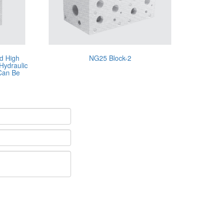
d High
NG25 Block-2
Hydraulic
 Can Be