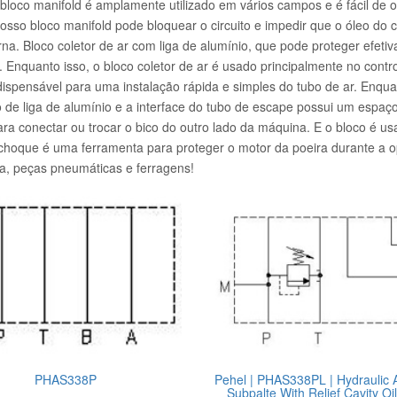
loco manifold é amplamente utilizado em vários campos e é fácil de ope
sso bloco manifold pode bloquear o circuito e impedir que o óleo do ci
 Bloco coletor de ar com liga de alumínio, que pode proteger efetiva
e. Enquanto isso, o bloco coletor de ar é usado principalmente no control
ispensável para uma instalação rápida e simples do tubo de ar. Enqua
to de liga de alumínio e a interface do tubo de escape possui um esp
ra conectar ou trocar o bico do outro lado da máquina. E o bloco é 
-choque é uma ferramenta para proteger o motor da poeira durante a
sa, peças pneumáticas e ferragens!
PHAS338P
Pehel | PHAS338PL | Hydraulic
Subpalte With Relief Cavity Oi