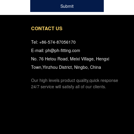
CONTACT US
Tel: +86-574-87056170
E-mail: ph@ph-fitting.com
No. 76 Hetou Road, Meixi Village, Hengxi
Town,Yinzhou District, Ningbo, China
Our high levels product quality,quick response
24/7 service will satisfy all of our clients.