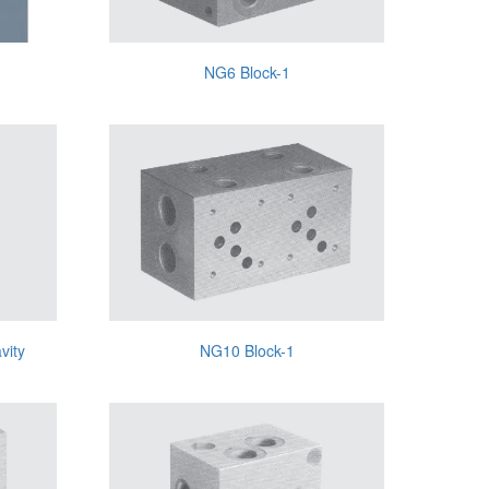
NG6 Block-1
vity
NG10 Block-1