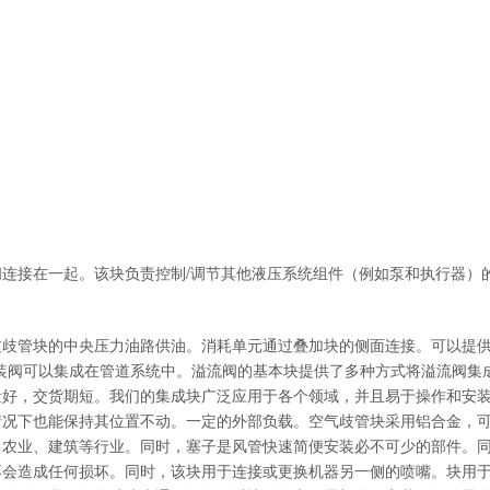
连接在一起。该块负责控制/调节其他液压系统组件（例如泵和执行器）
过歧管块的中央压力油路供油。消耗单元通过叠加块的侧面连接。可以提
插装阀可以集成在管道系统中。溢流阀的基本块提供了多种方式将溢流阀集
量好，交货期短。我们的集成块广泛应用于各个领域，并且易于操作和安
情况下也能保持其位置不动。一定的外部负载。空气歧管块采用铝合金，
、农业、建筑等行业。同时，塞子是风管快速简便安装必不可少的部件。
不会造成任何损坏。同时，该块用于连接或更换机器另一侧的喷嘴。块用