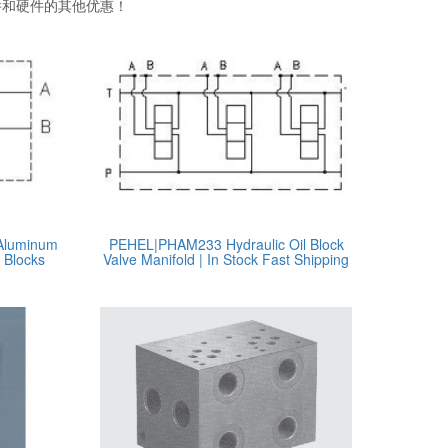
件和硬件的其他优惠！
 Aluminum
PEHEL|PHAM233 Hydraulic Oil Block
l Blocks
Valve Manifold | In Stock Fast Shipping