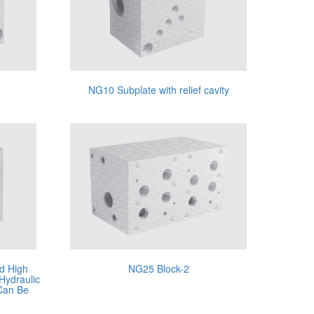
NG10 Subplate with relief cavity
d High
NG25 Block-2
Hydraulic
 Can Be