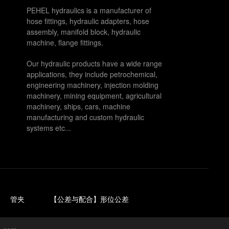
PEHEL hydraulics is a manufacturer of
hose fittings, hydraulic adapters, hose
assembly, manifold block, hydraulic
machine, flange fittings.
Our hydraulic products have a wide range
applications, they include petrochemical,
engineering machinery, injection molding
machinery, mining equipment, agricultural
machinery, ships, cars, machine
manufacturing and custom hydraulic
systems etc...
管夹
【公差与配合】形位公差