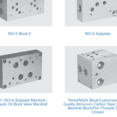
NG10 Block-2
NG10 Subplate
l | NG16 Subplate Manifold |
Pehel/NG25 Block/Customize
ulic Oil Block Valve Manifold
Quality Alimunum-Carbon Steel 
Manifold Block/Port Threads
Chosen