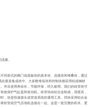
的流量。
供不同形式的阀门或底板块的基本块、连接块和堆叠块，通过
成在垂直集成块中。大多数堆垛块和控制块都采用铝或钢材
装。并且使用寿命长，节能环保，经久耐用。我们的歧管块可
可有效保护气缸盖和发动机。歧管块由铝合金制成，强度高，
同时，块是快速接头或管道系统的通用工具。挡块采用铝合金
于将软管或空气压缩机连接在一起。这是一套完整的积木。更