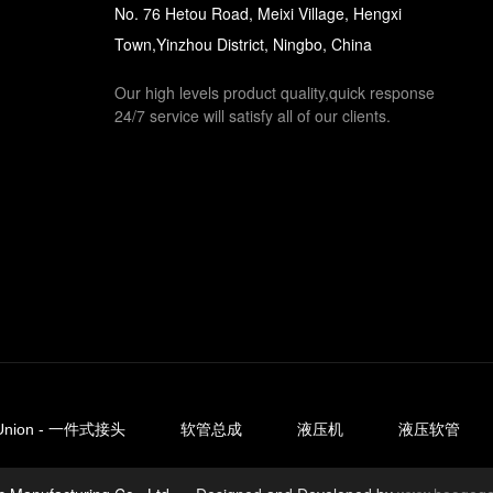
No. 76 Hetou Road, Meixi Village, Hengxi
Town,Yinzhou District, Ningbo, China
Our high levels product quality,quick response
24/7 service will satisfy all of our clients.
Union - 一件式接头
软管总成
液压机
液压软管